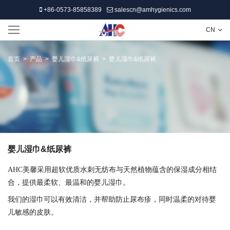
+86-0573-85858389
salescn@amhygienics.com
CN
首页
>
产品
>
婴儿湿巾&纸尿裤
>
婴儿湿巾&纸尿裤
婴儿湿巾&纸尿裤
AHC美馨采用超软优质水刺无纺布与天然植物蕴含的保湿成分相结
合，提供最柔软、最温和的婴儿湿巾。
我们的湿巾可以有效清洁，并帮助防止尿布疹，同时温柔的对待婴
儿敏感的皮肤。